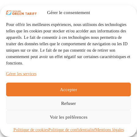
Gérer le consentement
Pour offrir les meilleures expériences, nous utilisons des technologies
telles que les cookies pour stocker et/ou accéder aux informations des
appareils. Le fait de consentir à ces technologies nous permettra de
traiter des données telles que le comportement de navigation ou les ID
uniques sur ce site. Le fait de ne pas consentir ou de retirer son
consentement peut avoir un effet négatif sur certaines caractéristiques et
fonctions.
Gérer les services
Accepter
Refuser
Accueil
Auto Consommation Collective
Voir les préférences
Communautés
À propos
Contact
Mentions légales
Politique de confidentialité
Politique de cookies (UE)
Politique de cookies
Politique de confidentialité
Mentions légales
Copyright © 2026 - IRISOLARIS. Tous droits réservés.