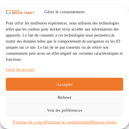
Gérer le consentement
Pour offrir les meilleures expériences, nous utilisons des technologies
telles que les cookies pour stocker et/ou accéder aux informations des
appareils. Le fait de consentir à ces technologies nous permettra de
traiter des données telles que le comportement de navigation ou les ID
uniques sur ce site. Le fait de ne pas consentir ou de retirer son
consentement peut avoir un effet négatif sur certaines caractéristiques et
fonctions.
Gérer les services
Accepter
Refuser
Accueil
Auto Consommation Collective
Voir les préférences
Communautés
À propos
Contact
Mentions légales
Politique de confidentialité
Politique de cookies (UE)
Politique de cookies
Politique de confidentialité
Mentions légales
Copyright © 2026 - IRISOLARIS. Tous droits réservés.