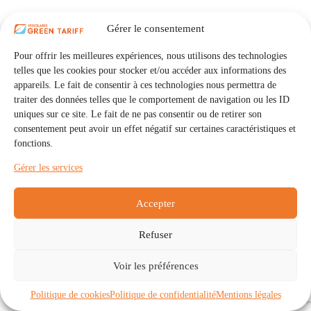
Gérer le consentement
Pour offrir les meilleures expériences, nous utilisons des technologies
telles que les cookies pour stocker et/ou accéder aux informations des
appareils. Le fait de consentir à ces technologies nous permettra de
traiter des données telles que le comportement de navigation ou les ID
uniques sur ce site. Le fait de ne pas consentir ou de retirer son
consentement peut avoir un effet négatif sur certaines caractéristiques et
fonctions.
Gérer les services
Accepter
Refuser
Accueil
Auto Consommation Collective
Voir les préférences
Communautés
À propos
Contact
Mentions légales
Politique de confidentialité
Politique de cookies (UE)
Politique de cookies
Politique de confidentialité
Mentions légales
Copyright © 2026 - IRISOLARIS. Tous droits réservés.