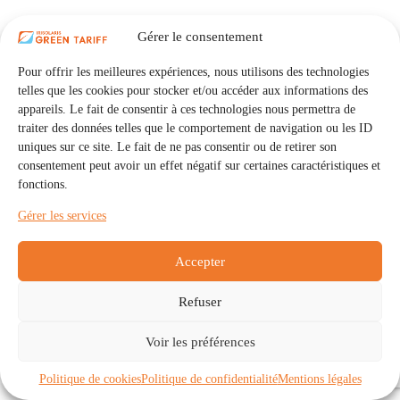
Gérer le consentement
Pour offrir les meilleures expériences, nous utilisons des technologies
telles que les cookies pour stocker et/ou accéder aux informations des
appareils. Le fait de consentir à ces technologies nous permettra de
traiter des données telles que le comportement de navigation ou les ID
uniques sur ce site. Le fait de ne pas consentir ou de retirer son
consentement peut avoir un effet négatif sur certaines caractéristiques et
fonctions.
Gérer les services
Accepter
Refuser
Accueil
Auto Consommation Collective
Voir les préférences
Communautés
À propos
Contact
Mentions légales
Politique de confidentialité
Politique de cookies (UE)
Politique de cookies
Politique de confidentialité
Mentions légales
Copyright © 2026 - IRISOLARIS. Tous droits réservés.