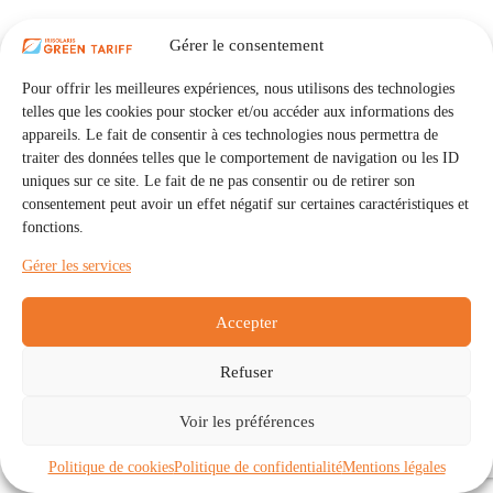
Gérer le consentement
Pour offrir les meilleures expériences, nous utilisons des technologies
telles que les cookies pour stocker et/ou accéder aux informations des
appareils. Le fait de consentir à ces technologies nous permettra de
traiter des données telles que le comportement de navigation ou les ID
uniques sur ce site. Le fait de ne pas consentir ou de retirer son
consentement peut avoir un effet négatif sur certaines caractéristiques et
fonctions.
Gérer les services
Accepter
Refuser
Accueil
Auto Consommation Collective
Voir les préférences
Communautés
À propos
Contact
Mentions légales
Politique de confidentialité
Politique de cookies (UE)
Politique de cookies
Politique de confidentialité
Mentions légales
Copyright © 2026 - IRISOLARIS. Tous droits réservés.