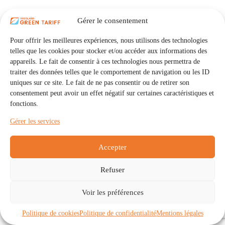
Gérer le consentement
Pour offrir les meilleures expériences, nous utilisons des technologies
telles que les cookies pour stocker et/ou accéder aux informations des
appareils. Le fait de consentir à ces technologies nous permettra de
traiter des données telles que le comportement de navigation ou les ID
uniques sur ce site. Le fait de ne pas consentir ou de retirer son
consentement peut avoir un effet négatif sur certaines caractéristiques et
fonctions.
Gérer les services
Accepter
Refuser
Accueil
Auto Consommation Collective
Voir les préférences
Communautés
À propos
Contact
Mentions légales
Politique de confidentialité
Politique de cookies (UE)
Politique de cookies
Politique de confidentialité
Mentions légales
Copyright © 2026 - IRISOLARIS. Tous droits réservés.