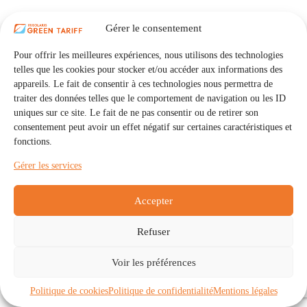
Gérer le consentement
Pour offrir les meilleures expériences, nous utilisons des technologies
telles que les cookies pour stocker et/ou accéder aux informations des
appareils. Le fait de consentir à ces technologies nous permettra de
traiter des données telles que le comportement de navigation ou les ID
uniques sur ce site. Le fait de ne pas consentir ou de retirer son
consentement peut avoir un effet négatif sur certaines caractéristiques et
fonctions.
Gérer les services
Accepter
Refuser
Accueil
Auto Consommation Collective
Voir les préférences
Communautés
À propos
Contact
Mentions légales
Politique de confidentialité
Politique de cookies (UE)
Politique de cookies
Politique de confidentialité
Mentions légales
Copyright © 2026 - IRISOLARIS. Tous droits réservés.