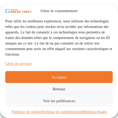
Gérer le consentement
Pour offrir les meilleures expériences, nous utilisons des technologies
telles que les cookies pour stocker et/ou accéder aux informations des
appareils. Le fait de consentir à ces technologies nous permettra de
traiter des données telles que le comportement de navigation ou les ID
uniques sur ce site. Le fait de ne pas consentir ou de retirer son
consentement peut avoir un effet négatif sur certaines caractéristiques et
fonctions.
Gérer les services
Accepter
Refuser
Accueil
Auto Consommation Collective
Voir les préférences
Communautés
À propos
Contact
Mentions légales
Politique de confidentialité
Politique de cookies (UE)
Politique de cookies
Politique de confidentialité
Mentions légales
Copyright © 2026 - IRISOLARIS. Tous droits réservés.