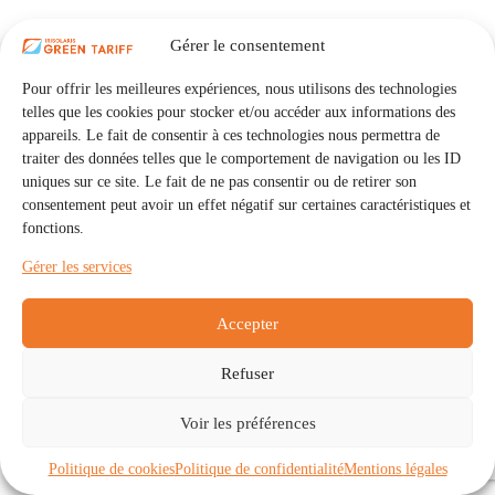
Gérer le consentement
Pour offrir les meilleures expériences, nous utilisons des technologies
telles que les cookies pour stocker et/ou accéder aux informations des
appareils. Le fait de consentir à ces technologies nous permettra de
traiter des données telles que le comportement de navigation ou les ID
uniques sur ce site. Le fait de ne pas consentir ou de retirer son
consentement peut avoir un effet négatif sur certaines caractéristiques et
fonctions.
Gérer les services
Accepter
Refuser
Accueil
Auto Consommation Collective
Voir les préférences
Communautés
À propos
Contact
Mentions légales
Politique de confidentialité
Politique de cookies (UE)
Politique de cookies
Politique de confidentialité
Mentions légales
Copyright © 2026 - IRISOLARIS. Tous droits réservés.