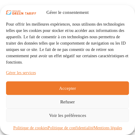
Gérer le consentement
Pour offrir les meilleures expériences, nous utilisons des technologies
telles que les cookies pour stocker et/ou accéder aux informations des
appareils. Le fait de consentir à ces technologies nous permettra de
traiter des données telles que le comportement de navigation ou les ID
uniques sur ce site. Le fait de ne pas consentir ou de retirer son
consentement peut avoir un effet négatif sur certaines caractéristiques et
fonctions.
Gérer les services
Accepter
Refuser
Accueil
Auto Consommation Collective
Voir les préférences
Communautés
À propos
Contact
Mentions légales
Politique de confidentialité
Politique de cookies (UE)
Politique de cookies
Politique de confidentialité
Mentions légales
Copyright © 2026 - IRISOLARIS. Tous droits réservés.