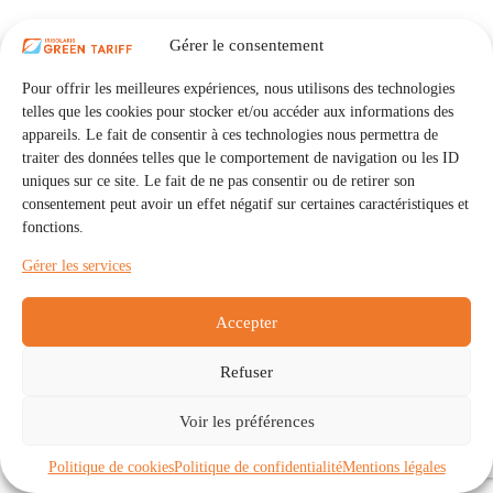
Gérer le consentement
Pour offrir les meilleures expériences, nous utilisons des technologies
telles que les cookies pour stocker et/ou accéder aux informations des
appareils. Le fait de consentir à ces technologies nous permettra de
traiter des données telles que le comportement de navigation ou les ID
uniques sur ce site. Le fait de ne pas consentir ou de retirer son
consentement peut avoir un effet négatif sur certaines caractéristiques et
fonctions.
Gérer les services
Accepter
Refuser
Accueil
Auto Consommation Collective
Voir les préférences
Communautés
À propos
Contact
Mentions légales
Politique de confidentialité
Politique de cookies (UE)
Politique de cookies
Politique de confidentialité
Mentions légales
Copyright © 2026 - IRISOLARIS. Tous droits réservés.