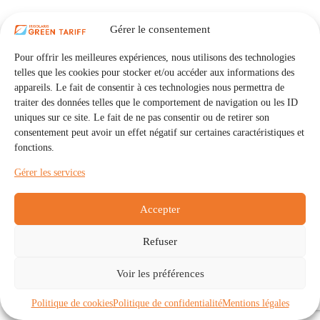
Gérer le consentement
Pour offrir les meilleures expériences, nous utilisons des technologies
telles que les cookies pour stocker et/ou accéder aux informations des
appareils. Le fait de consentir à ces technologies nous permettra de
traiter des données telles que le comportement de navigation ou les ID
uniques sur ce site. Le fait de ne pas consentir ou de retirer son
consentement peut avoir un effet négatif sur certaines caractéristiques et
fonctions.
Gérer les services
Accepter
Refuser
Accueil
Auto Consommation Collective
Voir les préférences
Communautés
À propos
Contact
Mentions légales
Politique de confidentialité
Politique de cookies (UE)
Politique de cookies
Politique de confidentialité
Mentions légales
Copyright © 2026 - IRISOLARIS. Tous droits réservés.