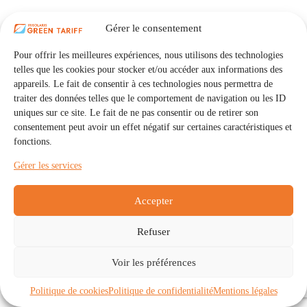
Gérer le consentement
Pour offrir les meilleures expériences, nous utilisons des technologies
telles que les cookies pour stocker et/ou accéder aux informations des
appareils. Le fait de consentir à ces technologies nous permettra de
traiter des données telles que le comportement de navigation ou les ID
uniques sur ce site. Le fait de ne pas consentir ou de retirer son
consentement peut avoir un effet négatif sur certaines caractéristiques et
fonctions.
Gérer les services
Accepter
Refuser
Accueil
Auto Consommation Collective
Voir les préférences
Communautés
À propos
Contact
Mentions légales
Politique de confidentialité
Politique de cookies (UE)
Politique de cookies
Politique de confidentialité
Mentions légales
Copyright © 2026 - IRISOLARIS. Tous droits réservés.