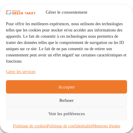
Gérer le consentement
Pour offrir les meilleures expériences, nous utilisons des technologies
telles que les cookies pour stocker et/ou accéder aux informations des
appareils. Le fait de consentir à ces technologies nous permettra de
traiter des données telles que le comportement de navigation ou les ID
uniques sur ce site. Le fait de ne pas consentir ou de retirer son
consentement peut avoir un effet négatif sur certaines caractéristiques et
fonctions.
Gérer les services
Accepter
Refuser
Accueil
Auto Consommation Collective
Voir les préférences
Communautés
À propos
Contact
Mentions légales
Politique de confidentialité
Politique de cookies (UE)
Politique de cookies
Politique de confidentialité
Mentions légales
Copyright © 2026 - IRISOLARIS. Tous droits réservés.