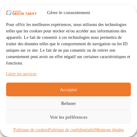
Gérer le consentement
Pour offrir les meilleures expériences, nous utilisons des technologies
telles que les cookies pour stocker et/ou accéder aux informations des
appareils. Le fait de consentir à ces technologies nous permettra de
traiter des données telles que le comportement de navigation ou les ID
uniques sur ce site. Le fait de ne pas consentir ou de retirer son
consentement peut avoir un effet négatif sur certaines caractéristiques et
fonctions.
Gérer les services
Accepter
Refuser
Accueil
Auto Consommation Collective
Voir les préférences
Communautés
À propos
Contact
Mentions légales
Politique de confidentialité
Politique de cookies (UE)
Politique de cookies
Politique de confidentialité
Mentions légales
Copyright © 2026 - IRISOLARIS. Tous droits réservés.