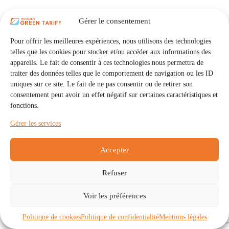
Gérer le consentement
Pour offrir les meilleures expériences, nous utilisons des technologies
telles que les cookies pour stocker et/ou accéder aux informations des
appareils. Le fait de consentir à ces technologies nous permettra de
traiter des données telles que le comportement de navigation ou les ID
uniques sur ce site. Le fait de ne pas consentir ou de retirer son
consentement peut avoir un effet négatif sur certaines caractéristiques et
fonctions.
Gérer les services
Accepter
Refuser
Accueil
Auto Consommation Collective
Voir les préférences
Communautés
À propos
Contact
Mentions légales
Politique de confidentialité
Politique de cookies (UE)
Politique de cookies
Politique de confidentialité
Mentions légales
Copyright © 2026 - IRISOLARIS. Tous droits réservés.