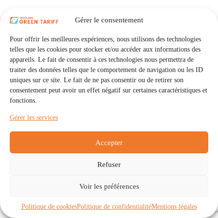
Gérer le consentement
Pour offrir les meilleures expériences, nous utilisons des technologies
telles que les cookies pour stocker et/ou accéder aux informations des
appareils. Le fait de consentir à ces technologies nous permettra de
traiter des données telles que le comportement de navigation ou les ID
uniques sur ce site. Le fait de ne pas consentir ou de retirer son
consentement peut avoir un effet négatif sur certaines caractéristiques et
fonctions.
Gérer les services
Accepter
Refuser
Accueil
Auto Consommation Collective
Voir les préférences
Communautés
À propos
Contact
Mentions légales
Politique de confidentialité
Politique de cookies (UE)
Politique de cookies
Politique de confidentialité
Mentions légales
Copyright © 2026 - IRISOLARIS. Tous droits réservés.