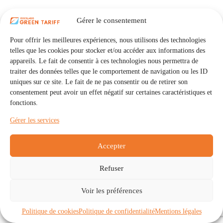
Gérer le consentement
Pour offrir les meilleures expériences, nous utilisons des technologies
telles que les cookies pour stocker et/ou accéder aux informations des
appareils. Le fait de consentir à ces technologies nous permettra de
traiter des données telles que le comportement de navigation ou les ID
uniques sur ce site. Le fait de ne pas consentir ou de retirer son
consentement peut avoir un effet négatif sur certaines caractéristiques et
fonctions.
Gérer les services
Accepter
Refuser
Accueil
Auto Consommation Collective
Voir les préférences
Communautés
À propos
Contact
Mentions légales
Politique de confidentialité
Politique de cookies (UE)
Politique de cookies
Politique de confidentialité
Mentions légales
Copyright © 2026 - IRISOLARIS. Tous droits réservés.