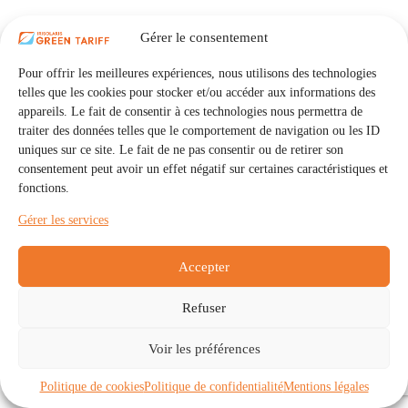
Gérer le consentement
Pour offrir les meilleures expériences, nous utilisons des technologies
telles que les cookies pour stocker et/ou accéder aux informations des
appareils. Le fait de consentir à ces technologies nous permettra de
traiter des données telles que le comportement de navigation ou les ID
uniques sur ce site. Le fait de ne pas consentir ou de retirer son
consentement peut avoir un effet négatif sur certaines caractéristiques et
fonctions.
Gérer les services
Accepter
Refuser
Accueil
Auto Consommation Collective
Voir les préférences
Communautés
À propos
Contact
Mentions légales
Politique de confidentialité
Politique de cookies (UE)
Politique de cookies
Politique de confidentialité
Mentions légales
Copyright © 2026 - IRISOLARIS. Tous droits réservés.