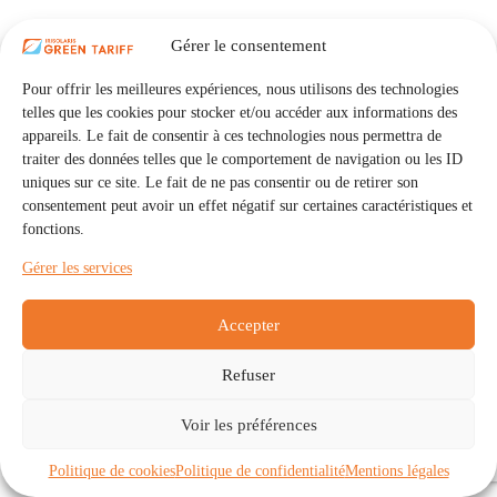
Gérer le consentement
Pour offrir les meilleures expériences, nous utilisons des technologies
telles que les cookies pour stocker et/ou accéder aux informations des
appareils. Le fait de consentir à ces technologies nous permettra de
traiter des données telles que le comportement de navigation ou les ID
uniques sur ce site. Le fait de ne pas consentir ou de retirer son
consentement peut avoir un effet négatif sur certaines caractéristiques et
fonctions.
Gérer les services
Accepter
Refuser
Accueil
Auto Consommation Collective
Voir les préférences
Communautés
À propos
Contact
Mentions légales
Politique de confidentialité
Politique de cookies (UE)
Politique de cookies
Politique de confidentialité
Mentions légales
Copyright © 2026 - IRISOLARIS. Tous droits réservés.