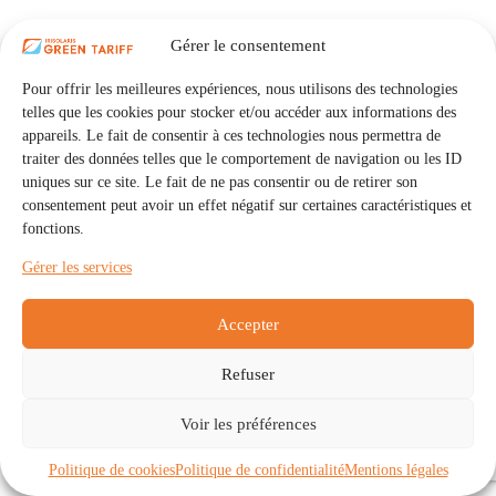
Gérer le consentement
Pour offrir les meilleures expériences, nous utilisons des technologies
telles que les cookies pour stocker et/ou accéder aux informations des
appareils. Le fait de consentir à ces technologies nous permettra de
traiter des données telles que le comportement de navigation ou les ID
uniques sur ce site. Le fait de ne pas consentir ou de retirer son
consentement peut avoir un effet négatif sur certaines caractéristiques et
fonctions.
Gérer les services
Accepter
Refuser
Accueil
Auto Consommation Collective
Voir les préférences
Communautés
À propos
Contact
Mentions légales
Politique de confidentialité
Politique de cookies (UE)
Politique de cookies
Politique de confidentialité
Mentions légales
Copyright © 2026 - IRISOLARIS. Tous droits réservés.