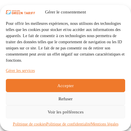
Gérer le consentement
Pour offrir les meilleures expériences, nous utilisons des technologies
telles que les cookies pour stocker et/ou accéder aux informations des
appareils. Le fait de consentir à ces technologies nous permettra de
traiter des données telles que le comportement de navigation ou les ID
uniques sur ce site. Le fait de ne pas consentir ou de retirer son
consentement peut avoir un effet négatif sur certaines caractéristiques et
fonctions.
Gérer les services
Accepter
Refuser
Accueil
Auto Consommation Collective
Voir les préférences
Communautés
À propos
Contact
Mentions légales
Politique de confidentialité
Politique de cookies (UE)
Politique de cookies
Politique de confidentialité
Mentions légales
Copyright © 2026 - IRISOLARIS. Tous droits réservés.