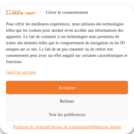
Gérer le consentement
Pour offrir les meilleures expériences, nous utilisons des technologies
telles que les cookies pour stocker et/ou accéder aux informations des
appareils. Le fait de consentir à ces technologies nous permettra de
traiter des données telles que le comportement de navigation ou les ID
uniques sur ce site. Le fait de ne pas consentir ou de retirer son
consentement peut avoir un effet négatif sur certaines caractéristiques et
fonctions.
Gérer les services
Accepter
Refuser
Accueil
Auto Consommation Collective
Voir les préférences
Communautés
À propos
Contact
Mentions légales
Politique de confidentialité
Politique de cookies (UE)
Politique de cookies
Politique de confidentialité
Mentions légales
Copyright © 2026 - IRISOLARIS. Tous droits réservés.