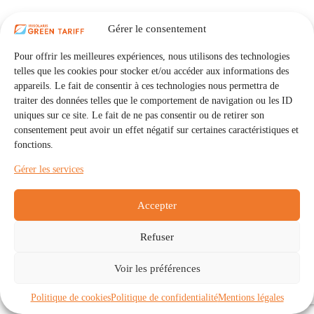
Gérer le consentement
Pour offrir les meilleures expériences, nous utilisons des technologies
telles que les cookies pour stocker et/ou accéder aux informations des
appareils. Le fait de consentir à ces technologies nous permettra de
traiter des données telles que le comportement de navigation ou les ID
uniques sur ce site. Le fait de ne pas consentir ou de retirer son
consentement peut avoir un effet négatif sur certaines caractéristiques et
fonctions.
Gérer les services
Accepter
Refuser
Accueil
Auto Consommation Collective
Voir les préférences
Communautés
À propos
Contact
Mentions légales
Politique de confidentialité
Politique de cookies (UE)
Politique de cookies
Politique de confidentialité
Mentions légales
Copyright © 2026 - IRISOLARIS. Tous droits réservés.