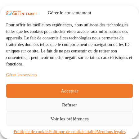
Gérer le consentement
Pour offrir les meilleures expériences, nous utilisons des technologies
telles que les cookies pour stocker et/ou accéder aux informations des
appareils. Le fait de consentir à ces technologies nous permettra de
traiter des données telles que le comportement de navigation ou les ID
uniques sur ce site. Le fait de ne pas consentir ou de retirer son
consentement peut avoir un effet négatif sur certaines caractéristiques et
fonctions.
Gérer les services
Accepter
Refuser
Accueil
Auto Consommation Collective
Voir les préférences
Communautés
À propos
Contact
Mentions légales
Politique de confidentialité
Politique de cookies (UE)
Politique de cookies
Politique de confidentialité
Mentions légales
Copyright © 2026 - IRISOLARIS. Tous droits réservés.