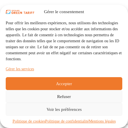
Gérer le consentement
Pour offrir les meilleures expériences, nous utilisons des technologies
telles que les cookies pour stocker et/ou accéder aux informations des
appareils. Le fait de consentir à ces technologies nous permettra de
traiter des données telles que le comportement de navigation ou les ID
uniques sur ce site. Le fait de ne pas consentir ou de retirer son
consentement peut avoir un effet négatif sur certaines caractéristiques et
fonctions.
Gérer les services
Accepter
Refuser
Accueil
Auto Consommation Collective
Voir les préférences
Communautés
À propos
Contact
Mentions légales
Politique de confidentialité
Politique de cookies (UE)
Politique de cookies
Politique de confidentialité
Mentions légales
Copyright © 2026 - IRISOLARIS. Tous droits réservés.