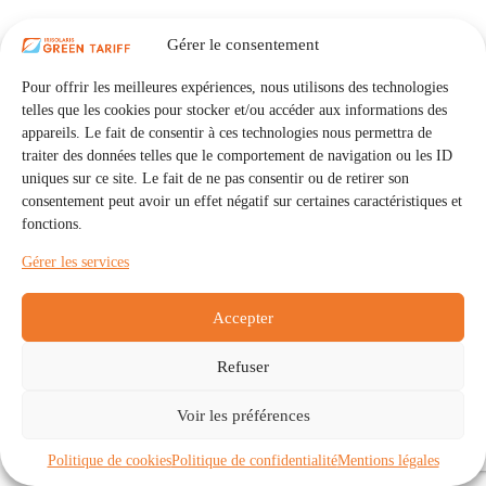
Gérer le consentement
Pour offrir les meilleures expériences, nous utilisons des technologies
telles que les cookies pour stocker et/ou accéder aux informations des
appareils. Le fait de consentir à ces technologies nous permettra de
traiter des données telles que le comportement de navigation ou les ID
uniques sur ce site. Le fait de ne pas consentir ou de retirer son
consentement peut avoir un effet négatif sur certaines caractéristiques et
fonctions.
Gérer les services
Accepter
Refuser
Accueil
Auto Consommation Collective
Voir les préférences
Communautés
À propos
Contact
Mentions légales
Politique de confidentialité
Politique de cookies (UE)
Politique de cookies
Politique de confidentialité
Mentions légales
Copyright © 2026 - IRISOLARIS. Tous droits réservés.