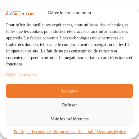
Gérer le consentement
Pour offrir les meilleures expériences, nous utilisons des technologies
telles que les cookies pour stocker et/ou accéder aux informations des
appareils. Le fait de consentir à ces technologies nous permettra de
traiter des données telles que le comportement de navigation ou les ID
uniques sur ce site. Le fait de ne pas consentir ou de retirer son
consentement peut avoir un effet négatif sur certaines caractéristiques et
fonctions.
Gérer les services
Accepter
Refuser
Accueil
Auto Consommation Collective
Voir les préférences
Communautés
À propos
Contact
Mentions légales
Politique de confidentialité
Politique de cookies (UE)
Politique de cookies
Politique de confidentialité
Mentions légales
Copyright © 2026 - IRISOLARIS. Tous droits réservés.