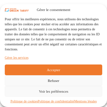
Gérer le consentement
Pour offrir les meilleures expériences, nous utilisons des technologies
telles que les cookies pour stocker et/ou accéder aux informations des
appareils. Le fait de consentir à ces technologies nous permettra de
traiter des données telles que le comportement de navigation ou les ID
uniques sur ce site. Le fait de ne pas consentir ou de retirer son
consentement peut avoir un effet négatif sur certaines caractéristiques et
fonctions.
Gérer les services
Accepter
Refuser
Accueil
Auto Consommation Collective
Voir les préférences
Communautés
À propos
Contact
Mentions légales
Politique de confidentialité
Politique de cookies (UE)
Politique de cookies
Politique de confidentialité
Mentions légales
Copyright © 2026 - IRISOLARIS. Tous droits réservés.