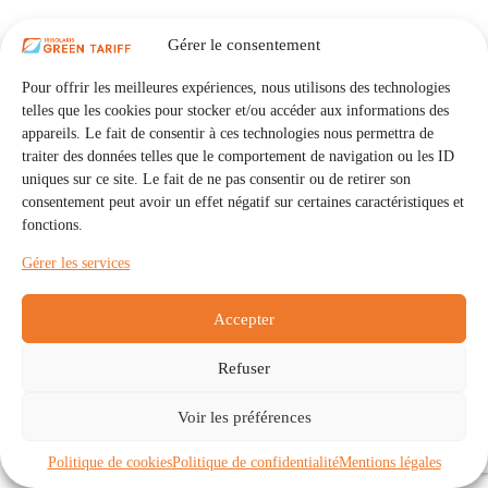
Gérer le consentement
Pour offrir les meilleures expériences, nous utilisons des technologies
telles que les cookies pour stocker et/ou accéder aux informations des
appareils. Le fait de consentir à ces technologies nous permettra de
traiter des données telles que le comportement de navigation ou les ID
uniques sur ce site. Le fait de ne pas consentir ou de retirer son
consentement peut avoir un effet négatif sur certaines caractéristiques et
fonctions.
Gérer les services
Accepter
Refuser
Accueil
Auto Consommation Collective
Voir les préférences
Communautés
À propos
Contact
Mentions légales
Politique de confidentialité
Politique de cookies (UE)
Politique de cookies
Politique de confidentialité
Mentions légales
Copyright © 2026 - IRISOLARIS. Tous droits réservés.