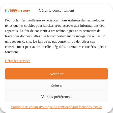
Gérer le consentement
Pour offrir les meilleures expériences, nous utilisons des technologies
telles que les cookies pour stocker et/ou accéder aux informations des
appareils. Le fait de consentir à ces technologies nous permettra de
traiter des données telles que le comportement de navigation ou les ID
uniques sur ce site. Le fait de ne pas consentir ou de retirer son
consentement peut avoir un effet négatif sur certaines caractéristiques et
fonctions.
Gérer les services
Accepter
Refuser
Accueil
Auto Consommation Collective
Voir les préférences
Communautés
À propos
Contact
Mentions légales
Politique de confidentialité
Politique de cookies (UE)
Politique de cookies
Politique de confidentialité
Mentions légales
Copyright © 2026 - IRISOLARIS. Tous droits réservés.