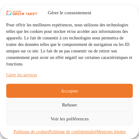
Gérer le consentement
Pour offrir les meilleures expériences, nous utilisons des technologies
telles que les cookies pour stocker et/ou accéder aux informations des
appareils. Le fait de consentir à ces technologies nous permettra de
traiter des données telles que le comportement de navigation ou les ID
uniques sur ce site. Le fait de ne pas consentir ou de retirer son
consentement peut avoir un effet négatif sur certaines caractéristiques et
fonctions.
Gérer les services
Accepter
Refuser
Accueil
Auto Consommation Collective
Voir les préférences
Communautés
À propos
Contact
Mentions légales
Politique de confidentialité
Politique de cookies (UE)
Politique de cookies
Politique de confidentialité
Mentions légales
Copyright © 2026 - IRISOLARIS. Tous droits réservés.