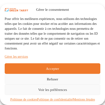
Gérer le consentement
Pour offrir les meilleures expériences, nous utilisons des technologies
telles que les cookies pour stocker et/ou accéder aux informations des
appareils. Le fait de consentir à ces technologies nous permettra de
traiter des données telles que le comportement de navigation ou les ID
uniques sur ce site. Le fait de ne pas consentir ou de retirer son
consentement peut avoir un effet négatif sur certaines caractéristiques et
fonctions.
Gérer les services
Accepter
Refuser
Accueil
Auto Consommation Collective
Voir les préférences
Communautés
À propos
Contact
Mentions légales
Politique de confidentialité
Politique de cookies (UE)
Politique de cookies
Politique de confidentialité
Mentions légales
Copyright © 2026 - IRISOLARIS. Tous droits réservés.