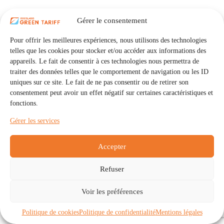
Gérer le consentement
Pour offrir les meilleures expériences, nous utilisons des technologies
telles que les cookies pour stocker et/ou accéder aux informations des
appareils. Le fait de consentir à ces technologies nous permettra de
traiter des données telles que le comportement de navigation ou les ID
uniques sur ce site. Le fait de ne pas consentir ou de retirer son
consentement peut avoir un effet négatif sur certaines caractéristiques et
fonctions.
Gérer les services
Accepter
Refuser
Accueil
Auto Consommation Collective
Voir les préférences
Communautés
À propos
Contact
Mentions légales
Politique de confidentialité
Politique de cookies (UE)
Politique de cookies
Politique de confidentialité
Mentions légales
Copyright © 2026 - IRISOLARIS. Tous droits réservés.