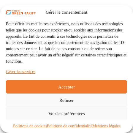
Gérer le consentement
Pour offrir les meilleures expériences, nous utilisons des technologies
telles que les cookies pour stocker et/ou accéder aux informations des
appareils. Le fait de consentir à ces technologies nous permettra de
traiter des données telles que le comportement de navigation ou les ID
uniques sur ce site. Le fait de ne pas consentir ou de retirer son
consentement peut avoir un effet négatif sur certaines caractéristiques et
fonctions.
Gérer les services
Accepter
Refuser
Accueil
Auto Consommation Collective
Voir les préférences
Communautés
À propos
Contact
Mentions légales
Politique de confidentialité
Politique de cookies (UE)
Politique de cookies
Politique de confidentialité
Mentions légales
Copyright © 2026 - IRISOLARIS. Tous droits réservés.