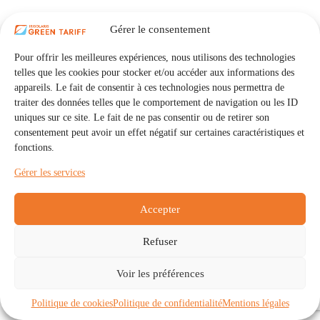
Gérer le consentement
Pour offrir les meilleures expériences, nous utilisons des technologies
telles que les cookies pour stocker et/ou accéder aux informations des
appareils. Le fait de consentir à ces technologies nous permettra de
traiter des données telles que le comportement de navigation ou les ID
uniques sur ce site. Le fait de ne pas consentir ou de retirer son
consentement peut avoir un effet négatif sur certaines caractéristiques et
fonctions.
Gérer les services
Accepter
Refuser
Accueil
Auto Consommation Collective
Voir les préférences
Communautés
À propos
Contact
Mentions légales
Politique de confidentialité
Politique de cookies (UE)
Politique de cookies
Politique de confidentialité
Mentions légales
Copyright © 2026 - IRISOLARIS. Tous droits réservés.