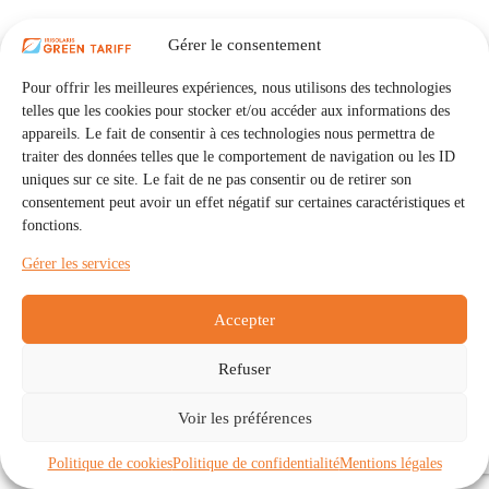
Gérer le consentement
Pour offrir les meilleures expériences, nous utilisons des technologies
telles que les cookies pour stocker et/ou accéder aux informations des
appareils. Le fait de consentir à ces technologies nous permettra de
traiter des données telles que le comportement de navigation ou les ID
uniques sur ce site. Le fait de ne pas consentir ou de retirer son
consentement peut avoir un effet négatif sur certaines caractéristiques et
fonctions.
Gérer les services
Accepter
Refuser
Accueil
Auto Consommation Collective
Voir les préférences
Communautés
À propos
Contact
Mentions légales
Politique de confidentialité
Politique de cookies (UE)
Politique de cookies
Politique de confidentialité
Mentions légales
Copyright © 2026 - IRISOLARIS. Tous droits réservés.