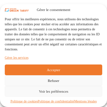
Gérer le consentement
Pour offrir les meilleures expériences, nous utilisons des technologies
telles que les cookies pour stocker et/ou accéder aux informations des
appareils. Le fait de consentir à ces technologies nous permettra de
traiter des données telles que le comportement de navigation ou les ID
uniques sur ce site. Le fait de ne pas consentir ou de retirer son
consentement peut avoir un effet négatif sur certaines caractéristiques et
fonctions.
Gérer les services
Accepter
Refuser
Accueil
Auto Consommation Collective
Voir les préférences
Communautés
À propos
Contact
Mentions légales
Politique de confidentialité
Politique de cookies (UE)
Politique de cookies
Politique de confidentialité
Mentions légales
Copyright © 2026 - IRISOLARIS. Tous droits réservés.