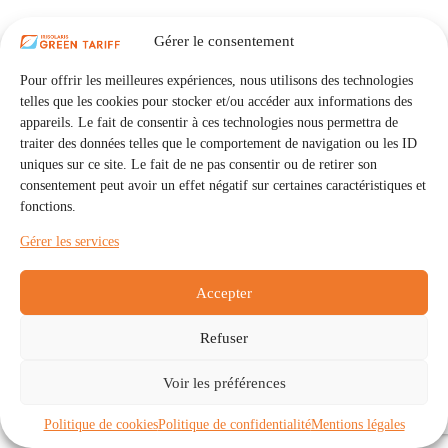
Gérer le consentement
Pour offrir les meilleures expériences, nous utilisons des technologies
telles que les cookies pour stocker et/ou accéder aux informations des
appareils. Le fait de consentir à ces technologies nous permettra de
traiter des données telles que le comportement de navigation ou les ID
uniques sur ce site. Le fait de ne pas consentir ou de retirer son
consentement peut avoir un effet négatif sur certaines caractéristiques et
fonctions.
Gérer les services
Accepter
Refuser
Accueil
Auto Consommation Collective
Voir les préférences
Communautés
À propos
Contact
Mentions légales
Politique de confidentialité
Politique de cookies (UE)
Politique de cookies
Politique de confidentialité
Mentions légales
Copyright © 2026 - IRISOLARIS. Tous droits réservés.