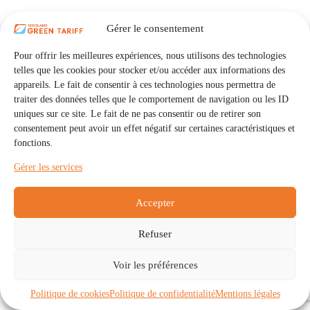
Gérer le consentement
Pour offrir les meilleures expériences, nous utilisons des technologies
telles que les cookies pour stocker et/ou accéder aux informations des
appareils. Le fait de consentir à ces technologies nous permettra de
traiter des données telles que le comportement de navigation ou les ID
uniques sur ce site. Le fait de ne pas consentir ou de retirer son
consentement peut avoir un effet négatif sur certaines caractéristiques et
fonctions.
Gérer les services
Accepter
Refuser
Accueil
Auto Consommation Collective
Voir les préférences
Communautés
À propos
Contact
Mentions légales
Politique de confidentialité
Politique de cookies (UE)
Politique de cookies
Politique de confidentialité
Mentions légales
Copyright © 2026 - IRISOLARIS. Tous droits réservés.