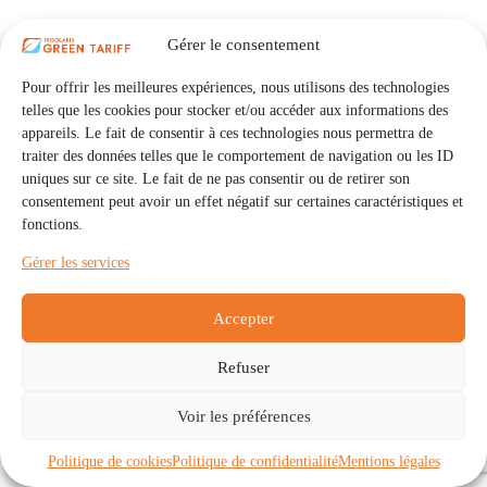
Gérer le consentement
Pour offrir les meilleures expériences, nous utilisons des technologies
telles que les cookies pour stocker et/ou accéder aux informations des
appareils. Le fait de consentir à ces technologies nous permettra de
traiter des données telles que le comportement de navigation ou les ID
uniques sur ce site. Le fait de ne pas consentir ou de retirer son
consentement peut avoir un effet négatif sur certaines caractéristiques et
fonctions.
Gérer les services
Accepter
Refuser
Accueil
Auto Consommation Collective
Voir les préférences
Communautés
À propos
Contact
Mentions légales
Politique de confidentialité
Politique de cookies (UE)
Politique de cookies
Politique de confidentialité
Mentions légales
Copyright © 2026 - IRISOLARIS. Tous droits réservés.