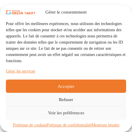
Gérer le consentement
Pour offrir les meilleures expériences, nous utilisons des technologies
telles que les cookies pour stocker et/ou accéder aux informations des
appareils. Le fait de consentir à ces technologies nous permettra de
traiter des données telles que le comportement de navigation ou les ID
uniques sur ce site. Le fait de ne pas consentir ou de retirer son
consentement peut avoir un effet négatif sur certaines caractéristiques et
fonctions.
Gérer les services
Accepter
Refuser
Accueil
Auto Consommation Collective
Voir les préférences
Communautés
À propos
Contact
Mentions légales
Politique de confidentialité
Politique de cookies (UE)
Politique de cookies
Politique de confidentialité
Mentions légales
Copyright © 2026 - IRISOLARIS. Tous droits réservés.