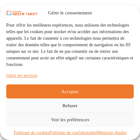
Gérer le consentement
Pour offrir les meilleures expériences, nous utilisons des technologies
telles que les cookies pour stocker et/ou accéder aux informations des
appareils. Le fait de consentir à ces technologies nous permettra de
traiter des données telles que le comportement de navigation ou les ID
uniques sur ce site. Le fait de ne pas consentir ou de retirer son
consentement peut avoir un effet négatif sur certaines caractéristiques et
fonctions.
Gérer les services
Accepter
Refuser
Accueil
Auto Consommation Collective
Voir les préférences
Communautés
À propos
Contact
Mentions légales
Politique de confidentialité
Politique de cookies (UE)
Politique de cookies
Politique de confidentialité
Mentions légales
Copyright © 2026 - IRISOLARIS. Tous droits réservés.