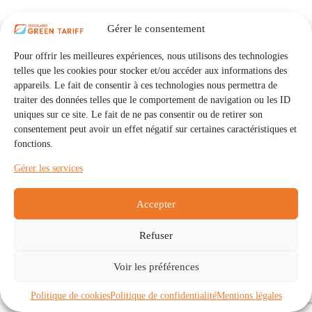
Gérer le consentement
Pour offrir les meilleures expériences, nous utilisons des technologies
telles que les cookies pour stocker et/ou accéder aux informations des
appareils. Le fait de consentir à ces technologies nous permettra de
traiter des données telles que le comportement de navigation ou les ID
uniques sur ce site. Le fait de ne pas consentir ou de retirer son
consentement peut avoir un effet négatif sur certaines caractéristiques et
fonctions.
Gérer les services
Accepter
Refuser
Accueil
Auto Consommation Collective
Voir les préférences
Communautés
À propos
Contact
Mentions légales
Politique de confidentialité
Politique de cookies (UE)
Politique de cookies
Politique de confidentialité
Mentions légales
Copyright © 2026 - IRISOLARIS. Tous droits réservés.