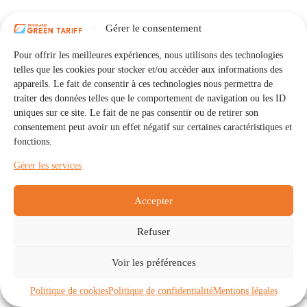
Gérer le consentement
Pour offrir les meilleures expériences, nous utilisons des technologies
telles que les cookies pour stocker et/ou accéder aux informations des
appareils. Le fait de consentir à ces technologies nous permettra de
traiter des données telles que le comportement de navigation ou les ID
uniques sur ce site. Le fait de ne pas consentir ou de retirer son
consentement peut avoir un effet négatif sur certaines caractéristiques et
fonctions.
Gérer les services
Accepter
Refuser
Accueil
Auto Consommation Collective
Voir les préférences
Communautés
À propos
Contact
Mentions légales
Politique de confidentialité
Politique de cookies (UE)
Politique de cookies
Politique de confidentialité
Mentions légales
Copyright © 2026 - IRISOLARIS. Tous droits réservés.