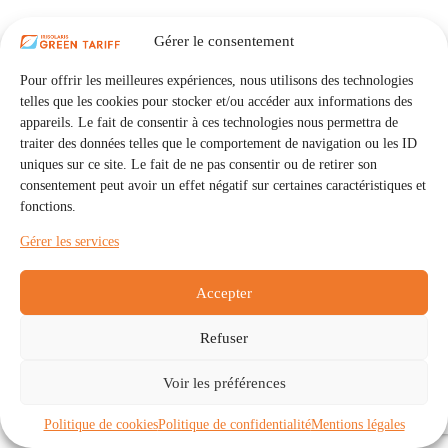
Gérer le consentement
Pour offrir les meilleures expériences, nous utilisons des technologies
telles que les cookies pour stocker et/ou accéder aux informations des
appareils. Le fait de consentir à ces technologies nous permettra de
traiter des données telles que le comportement de navigation ou les ID
uniques sur ce site. Le fait de ne pas consentir ou de retirer son
consentement peut avoir un effet négatif sur certaines caractéristiques et
fonctions.
Gérer les services
Accepter
Refuser
Accueil
Auto Consommation Collective
Voir les préférences
Communautés
À propos
Contact
Mentions légales
Politique de confidentialité
Politique de cookies (UE)
Politique de cookies
Politique de confidentialité
Mentions légales
Copyright © 2026 - IRISOLARIS. Tous droits réservés.