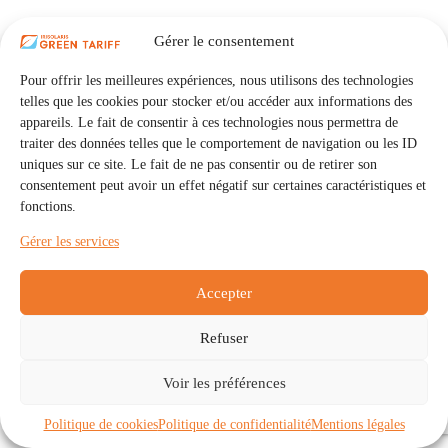
Gérer le consentement
Pour offrir les meilleures expériences, nous utilisons des technologies
telles que les cookies pour stocker et/ou accéder aux informations des
appareils. Le fait de consentir à ces technologies nous permettra de
traiter des données telles que le comportement de navigation ou les ID
uniques sur ce site. Le fait de ne pas consentir ou de retirer son
consentement peut avoir un effet négatif sur certaines caractéristiques et
fonctions.
Gérer les services
Accepter
Refuser
Accueil
Auto Consommation Collective
Voir les préférences
Communautés
À propos
Contact
Mentions légales
Politique de confidentialité
Politique de cookies (UE)
Politique de cookies
Politique de confidentialité
Mentions légales
Copyright © 2026 - IRISOLARIS. Tous droits réservés.