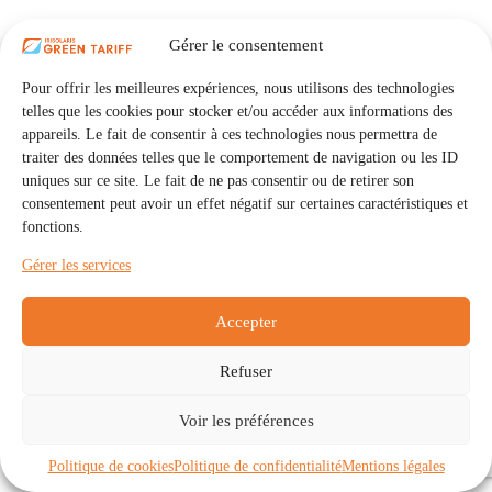
Gérer le consentement
Pour offrir les meilleures expériences, nous utilisons des technologies
telles que les cookies pour stocker et/ou accéder aux informations des
appareils. Le fait de consentir à ces technologies nous permettra de
traiter des données telles que le comportement de navigation ou les ID
uniques sur ce site. Le fait de ne pas consentir ou de retirer son
consentement peut avoir un effet négatif sur certaines caractéristiques et
fonctions.
Gérer les services
Accepter
Refuser
Accueil
Auto Consommation Collective
Voir les préférences
Communautés
À propos
Contact
Mentions légales
Politique de confidentialité
Politique de cookies (UE)
Politique de cookies
Politique de confidentialité
Mentions légales
Copyright © 2026 - IRISOLARIS. Tous droits réservés.