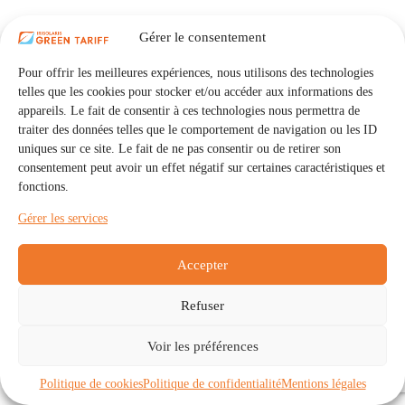
Gérer le consentement
Pour offrir les meilleures expériences, nous utilisons des technologies
telles que les cookies pour stocker et/ou accéder aux informations des
appareils. Le fait de consentir à ces technologies nous permettra de
traiter des données telles que le comportement de navigation ou les ID
uniques sur ce site. Le fait de ne pas consentir ou de retirer son
consentement peut avoir un effet négatif sur certaines caractéristiques et
fonctions.
Gérer les services
Accepter
Refuser
Accueil
Auto Consommation Collective
Voir les préférences
Communautés
À propos
Contact
Mentions légales
Politique de confidentialité
Politique de cookies (UE)
Politique de cookies
Politique de confidentialité
Mentions légales
Copyright © 2026 - IRISOLARIS. Tous droits réservés.