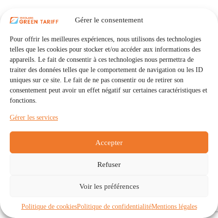
Gérer le consentement
Pour offrir les meilleures expériences, nous utilisons des technologies
telles que les cookies pour stocker et/ou accéder aux informations des
appareils. Le fait de consentir à ces technologies nous permettra de
traiter des données telles que le comportement de navigation ou les ID
uniques sur ce site. Le fait de ne pas consentir ou de retirer son
consentement peut avoir un effet négatif sur certaines caractéristiques et
fonctions.
Gérer les services
Accepter
Refuser
Accueil
Auto Consommation Collective
Voir les préférences
Communautés
À propos
Contact
Mentions légales
Politique de confidentialité
Politique de cookies (UE)
Politique de cookies
Politique de confidentialité
Mentions légales
Copyright © 2026 - IRISOLARIS. Tous droits réservés.